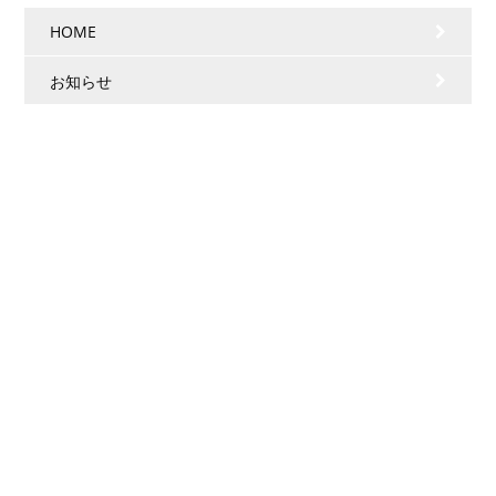
HOME
お知らせ
会社情報
事業案内
施工実績
採用情報
個人情報保護方針
株式会社 ニシカワ
〒519-0211